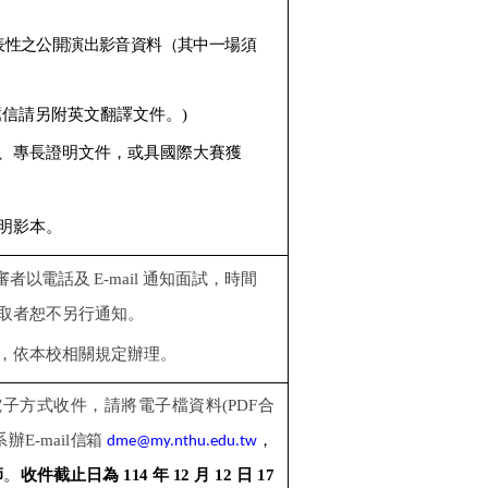
代表性之公開演出影音資料（其中一場須
薦信請另附英文翻譯文件。)
、專長證明文件，或具國際大賽獲
明影本。
審者以電話及
E-mail
通知面試，時間
取者恕不另行通知。
，依本校相關規定辦理。
電子方式收件，請將電子檔資料
(PDF
合
系辦
E-mail
信箱
，
dme@my.nthu.edu.tw
師
。
收件截止日為 114 年
12
月
12
日 17