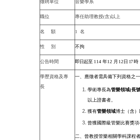
徵聘單位
音樂學系
職位
專任助理教授
(
含
)
以上
名 額
1
名
性 別
不拘
公告時間
即日起至
114
年
12
月
12
日 17 時
學歷資格及專
一、應徵者需具備下列資格之
長
學術專長為
管樂領域(長號
以上證書者。
獲有
管樂領域
博士（含）
曾獲國際級管樂比賽獎項
二、曾教授管樂相關學科課程者