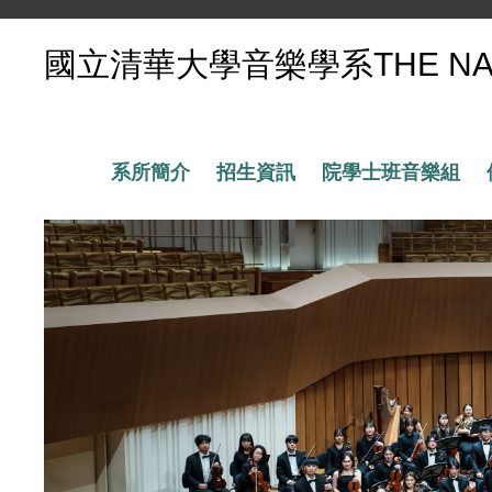
跳
國立清華大學音樂學系THE NATION
到
主
要
內
容
系所簡介
招生資訊
院學士班音樂組
區