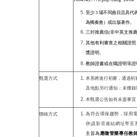
至少 3 場不同曲目且具
為獨奏會）或出版著作。
三封推薦信(非中英文推
其他有利審查之相關證照
獎證明。
教師證書或在職證明等證
甄選方式
本系將進行初審，通過初
及地點另行通知；未獲錄
本甄選公告如有未盡事宜
為符合環保趨勢，採用
聯絡方式
併)及
影音連結網址寄至
主旨為
應徵管樂專任教