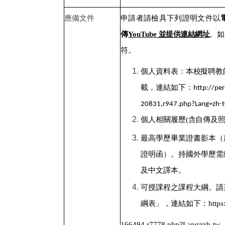
應備文件
申請者請檢具下列證明文件以
傳
YouTube
並提供連結網址
。如
符。
個人資料表：本校擬聘教
載，連結
如下：
http://pe
20831,r947.php?Lang=zh-
個人相關履歷(含自傳及照
最高學歷畢業證書影本（
證明
函）。持國外學歷需
及中文譯
本。
可授課程之課程大綱。請
綱表」，連結如下：
https
166494,r7778.php?Lang=zh-tw