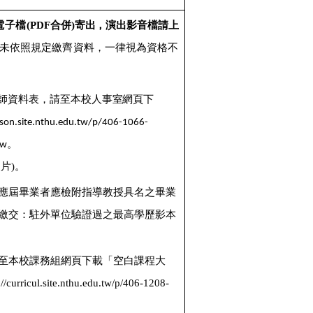
電子檔(PDF
合併)寄出，演出影音檔請上
未依照規定繳齊資料，一律視為資格不
師資料表，請至本校人事室網頁下
rson.site.nthu.edu.tw/p/406-1066-
。
tw
片)。
應屆畢業者應檢附指導教授具名之畢業
繳交：駐外單位驗證過之最高學歷影本
至本校課務組網頁下載「空白課程大
://curricul.site.nthu.edu.tw/p/406-1208-