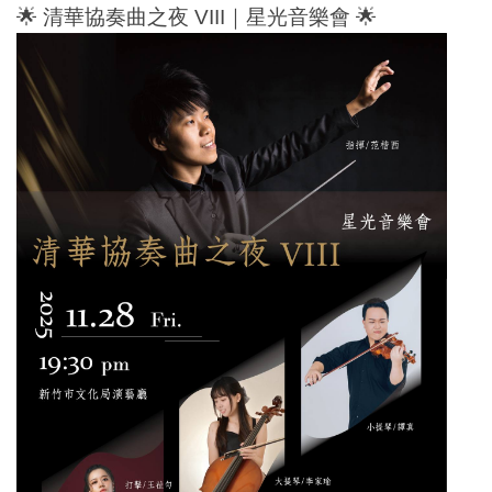
🌟 清華協奏曲之夜 VIII｜星光音樂會 🌟