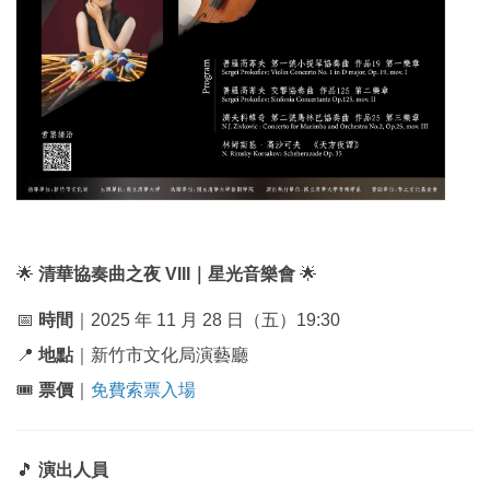
🌟
清華協奏曲之夜 VIII｜星光音樂會
🌟
📅
時間
｜2025 年 11 月 28 日（五）19:30
📍
地點
｜新竹市文化局演藝廳
🎟
票價
｜
免費索票入場
🎵
演出人員