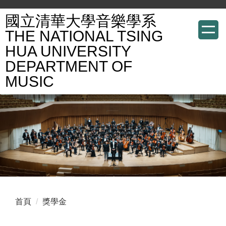
跳
國立清華大學音樂學系
到
THE NATIONAL TSING
主
HUA UNIVERSITY
要
DEPARTMENT OF
內
容
MUSIC
區
首頁
獎學金