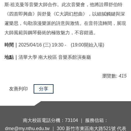
斯‧祖克曼等音樂大師合作。此次音樂會，他將詮釋舒伯特
《四首即興曲》與舒曼《C大調幻想曲》，以細膩觸鍵與深
邃樂思，勾勒浪漫樂派的詩意與激情。在音符流轉間，展現
大師風範與鋼琴藝術的極致魅力，不容錯過。
時間｜
2025/04/16 (三) 19:30 - (19:00開始入場)
地點
｜
清華大學 南大校區 音樂系館演奏廳
瀏覽數:
415
友善列印
分享
南大校區電話分機：73104 ｜ 服務信箱：
dme@my.nthu.edu.tw ｜ 300 新竹市東區南大路521號 代表