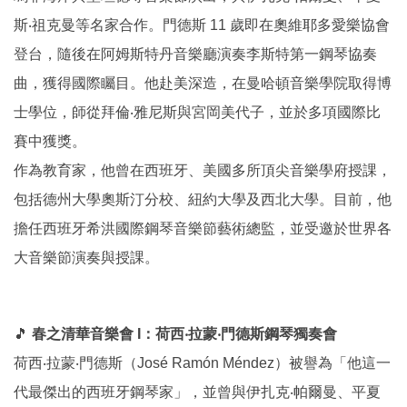
斯‧祖克曼等名家合作。門德斯 11 歲即在奧維耶多愛樂協會
登台，隨後在阿姆斯特丹音樂廳演奏李斯特第一鋼琴協奏
曲，獲得國際矚目。他赴美深造，在曼哈頓音樂學院取得博
士學位，師從拜倫‧雅尼斯與宮岡美代子，並於多項國際比
賽中獲獎。
作為教育家，他曾在西班牙、美國多所頂尖音樂學府授課，
包括德州大學奧斯汀分校、紐約大學及西北大學。目前，他
擔任西班牙希洪國際鋼琴音樂節藝術總監，並受邀於世界各
大音樂節演奏與授課。
🎵
春之清華音樂會 I：荷西‧拉蒙‧門德斯鋼琴獨奏會
荷西‧拉蒙‧門德斯（José Ramón Méndez）被譽為「他這一
代最傑出的西班牙鋼琴家」，並曾與伊扎克‧帕爾曼、平夏